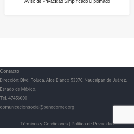
Aviso de Privacidad Simplificado Diplomado
Contacto
Dirección: Blvd. Toluca, Alce Blanco 53370, Naucalpan de Juárez,
Estado de México.
Tel. 47456000
comunicacionsocial@panedomex.org
Términos y Condiciones
|
Política de Privacidad