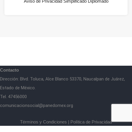
Aviso de Privacidad Simplificado Diplomado
Contacto
Dirección: Blvd. Toluca, Alce Blanco 53370, Naucalpan de Juárez,
Estado de México.
Tel. 47456000
comunicacionsocial@panedomex.org
Términos y Condiciones
|
Política de Privacidad