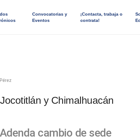
ados
Convocatorias y
¡Contacta, trabaja o
S
rónicos
Eventos
contrata!
E
 Pérez
Jocotitlán y Chimalhuacán
Adenda cambio de sede