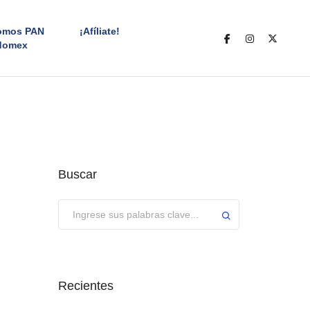
omos PAN
¡Afíliate!
domex
Buscar
Enviar
Recientes