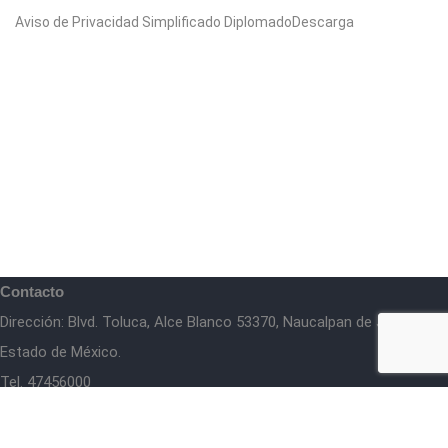
Aviso de Privacidad Simplificado DiplomadoDescarga
Contacto
Dirección: Blvd. Toluca, Alce Blanco 53370, Naucalpan de Juárez,
Estado de México.
Tel. 47456000
comunicacionsocial@panedomex.org