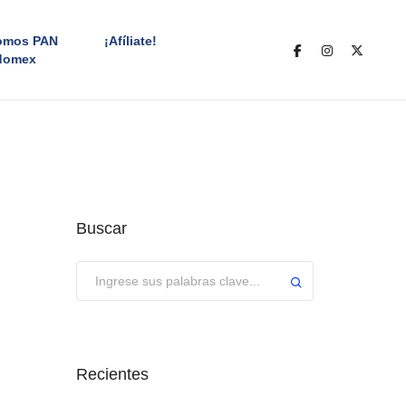
omos PAN
¡Afíliate!
domex
Buscar
Enviar
Recientes