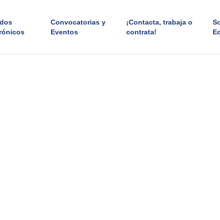
ados
Convocatorias y
¡Contacta, trabaja o
S
rónicos
Eventos
contrata!
E