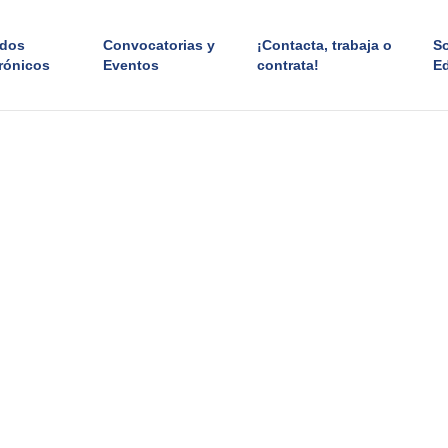
ados
Convocatorias y
¡Contacta, trabaja o
S
rónicos
Eventos
contrata!
E