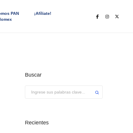
omos PAN
¡Afíliate!
domex
Buscar
Enviar
Recientes