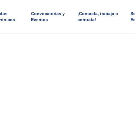
ados
Convocatorias y
¡Contacta, trabaja o
S
rónicos
Eventos
contrata!
E