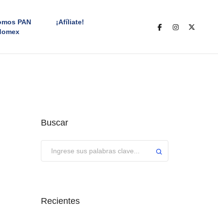
omos PAN
¡Afíliate!
domex
Buscar
Enviar
Recientes