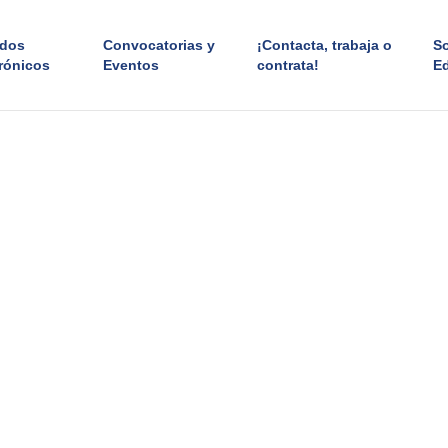
ados
Convocatorias y
¡Contacta, trabaja o
S
rónicos
Eventos
contrata!
E