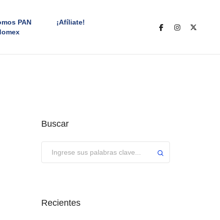
omos PAN
¡Afíliate!
domex
Buscar
Enviar
Recientes