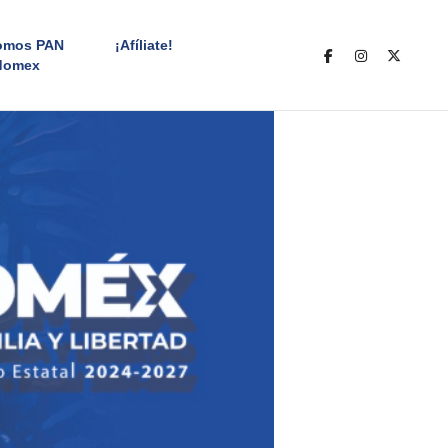
omos PAN
¡Afíliate!
domex