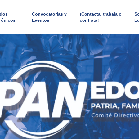
ados
Convocatorias y
¡Contacta, trabaja o
S
rónicos
Eventos
contrata!
E