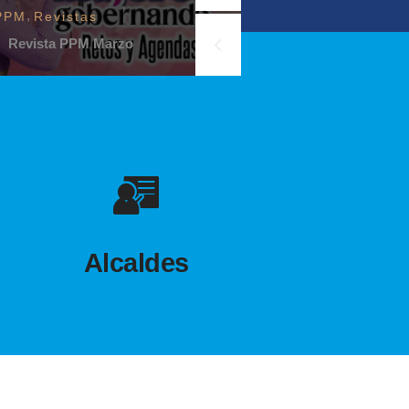
,
PPM
Revistas
Revista PPM Marzo
Alcaldes