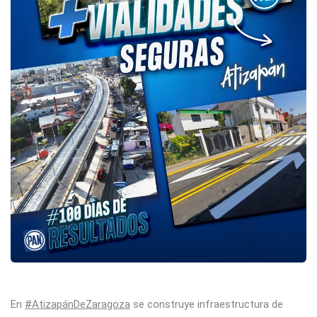
En
#AtizapánDeZaragoza
se construye infraestructura de