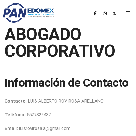
ABOGADO
CORPORATIVO
profesional
busco-empleo
Información de Contacto
Contacto:
LUIS ALBERTO ROVIROSA ARELLANO
Teléfono:
5527322437
Email:
luisrovirosa.a@gmail.com