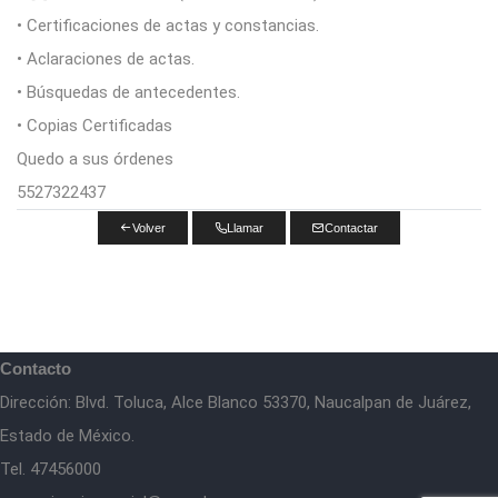
• Certificaciones de actas y constancias.
• Aclaraciones de actas.
• Búsquedas de antecedentes.
• Copias Certificadas
Quedo a sus órdenes
5527322437
Volver
Llamar
Contactar
Contacto
Dirección: Blvd. Toluca, Alce Blanco 53370, Naucalpan de Juárez,
Estado de México.
Tel. 47456000